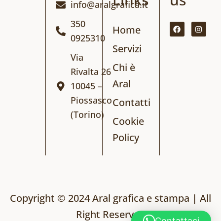
info@aralgrafica.it
F
I
350
a
n
Home
c
s
0925310
e
t
Servizi
b
a
Via
o
g
o
r
Chi è
Rivalta 26
k
a
m
Aral
10045 –
Piossasco
Contatti
(Torino)
Cookie
Policy
Copyright © 2024 Aral grafica e stampa | All
Right Reserved
Contattaci